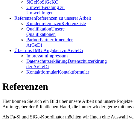
SiGeKo
SiGeKO
Umwelt
Beratung zu
Umweltfragen
Referenzen
Referenzen zu unserer Arbeit
Kundenreferenzen
Referenzliste
Qualifikation
Unsere
Qualifikationen
Partner
Partnerfirmen der
ArGeDi
Über uns
TMG Angaben zu ArGeDi
Impressum
Impressum
Datenschutzerklärung
Datenschutzerklrung
der ArGeDi
Kontaktformular
Kontaktformular
Referenzen
Hier können Sie sich ein Bild über unsere Arbeit und unsere Proje
Auftraggeber der öffentlichen Hand, die immer wieder gerne mit uns
Als Fa-Si und SiGe-Koordinator möchten wir Ihnen eine Auswahl vers