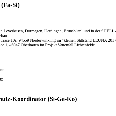
 (Fa-Si)
en Leverkusen, Dormagen, Uerdingen, Brunsbüttel und in der SHELL –
ebau
 Strasse 10a, 94559 Niederwinkling im "kleinen Stillstand LEUNA 201
ee 1, 46047 Oberhauen im Projekt Vattenfall Lichtenfelde
Inn
tz
chutz-Koordinator (Si-Ge-Ko)