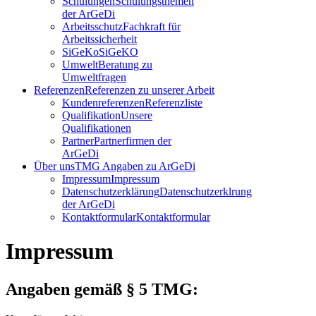
Schulungen
Schulungsthemen
der ArGeDi
Arbeitsschutz
Fachkraft für
Arbeitssicherheit
SiGeKo
SiGeKO
Umwelt
Beratung zu
Umweltfragen
Referenzen
Referenzen zu unserer Arbeit
Kundenreferenzen
Referenzliste
Qualifikation
Unsere
Qualifikationen
Partner
Partnerfirmen der
ArGeDi
Über uns
TMG Angaben zu ArGeDi
Impressum
Impressum
Datenschutzerklärung
Datenschutzerklrung
der ArGeDi
Kontaktformular
Kontaktformular
Impressum
Angaben gemäß § 5 TMG: